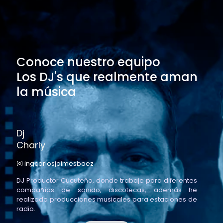
Conoce nuestro equipo
Los DJ's que realmente aman
la música
Dj
Charly
ingcarlosjaimesbaez
DJ Productor Cucuteño, donde trabaje para diferentes
compañías de sonido, discotecas, además he
realizado producciones musicales para estaciones de
radio.