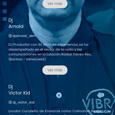
Ver más
Dj
Arnold
djarnold_atm
DJ Productor con 30 años de experiencia, se ha
desempeñado en el sector de la radio y las
comunicaciones en la Estación Radial Stéreo Rey,
(Barinas - Venezuela).
Ver más
Dj
Victor Kid
dj_victor_kid
Locutor Cucuteño de Emisoras como Colmundo Radio,