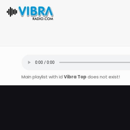
Main playlist with id
Vibra Top
does not exist!