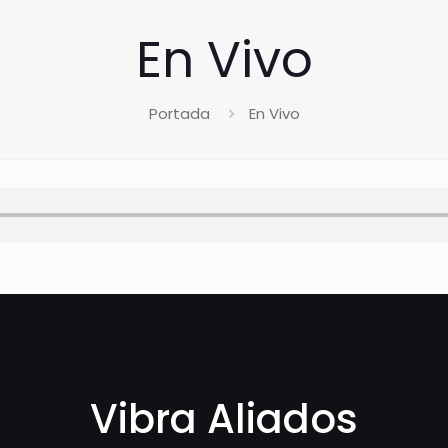
En Vivo
Portada
En Vivo
Vibra Aliados