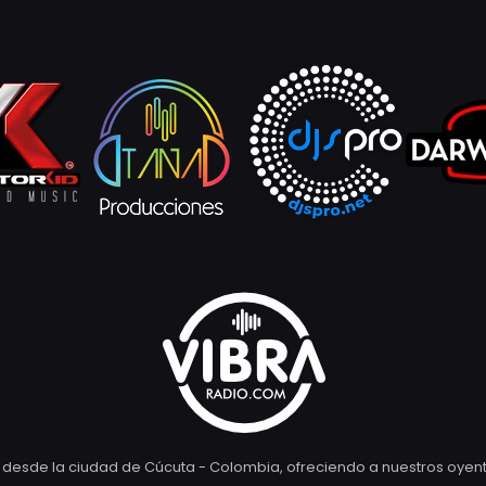
l desde la ciudad de Cúcuta - Colombia, ofreciendo a nuestros oyen